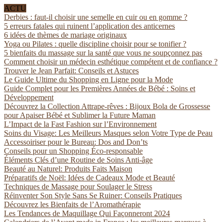
ACTU
Derbies : faut-il choisir une semelle en cuir ou en gomme ?
5 erreurs fatales qui ruinent l’application des anticernes
6 idées de thèmes de mariage originaux
Yoga ou Pilates : quelle discipline choisir pour se tonifier ?
5 bienfaits du massage sur la santé que vous ne soupçonnez pas
Comment choisir un médecin esthétique compétent et de confiance ?
Trouver le Jean Parfait: Conseils et Astuces
Le Guide Ultime du Shopping en Ligne pour la Mode
Guide Complet pour les Premières Années de Bébé : Soins et
Développement
Découvrez la Collection Attrape-rêves : Bijoux Bola de Grossesse
pour Apaiser Bébé et Sublimer la Future Maman
L’Impact de la Fast Fashion sur l’Environnement
Soins du Visage: Les Meilleurs Masques selon Votre Type de Peau
Accessoiriser pour le Bureau: Dos and Don’ts
Conseils pour un Shopping Éco-responsable
Éléments Clés d’une Routine de Soins Anti-âge
Beauté au Naturel: Produits Faits Maison
Préparatifs de Noël: Idées de Cadeaux Mode et Beauté
Techniques de Massage pour Soulager le Stress
Réinventer Son Style Sans Se Ruiner: Conseils Pratiques
Découvrez les Bienfaits de l’Aromathérapie
Les Tendances de Maquillage Qui Façonneront 2024