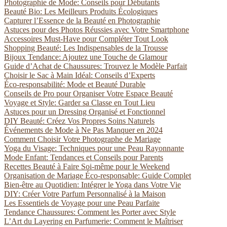
Photographie de Mode: Conseils pour Débutants
Beauté Bio: Les Meilleurs Produits Écologiques
Capturer l’Essence de la Beauté en Photographie
Astuces pour des Photos Réussies avec Votre Smartphone
Accessoires Must-Have pour Compléter Tout Look
Shopping Beauté: Les Indispensables de la Trousse
Bijoux Tendance: Ajoutez une Touche de Glamour
Guide d’Achat de Chaussures: Trouvez le Modèle Parfait
Choisir le Sac à Main Idéal: Conseils d’Experts
Éco-responsabilité: Mode et Beauté Durable
Conseils de Pro pour Organiser Votre Espace Beauté
Voyage et Style: Garder sa Classe en Tout Lieu
Astuces pour un Dressing Organisé et Fonctionnel
DIY Beauté: Créez Vos Propres Soins Naturels
Événements de Mode à Ne Pas Manquer en 2024
Comment Choisir Votre Photographe de Mariage
Yoga du Visage: Techniques pour une Peau Rayonnante
Mode Enfant: Tendances et Conseils pour Parents
Recettes Beauté à Faire Soi-même pour le Weekend
Organisation de Mariage Éco-responsable: Guide Complet
Bien-être au Quotidien: Intégrer le Yoga dans Votre Vie
DIY: Créer Votre Parfum Personnalisé à la Maison
Les Essentiels de Voyage pour une Peau Parfaite
Tendance Chaussures: Comment les Porter avec Style
L’Art du Layering en Parfumerie: Comment le Maîtriser