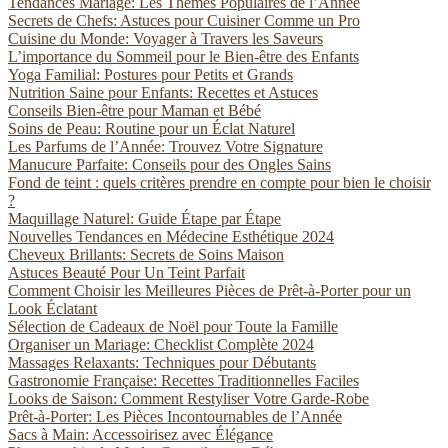
Tendances Mariage: Les Thèmes Populaires de l’Année
Secrets de Chefs: Astuces pour Cuisiner Comme un Pro
Cuisine du Monde: Voyager à Travers les Saveurs
L’importance du Sommeil pour le Bien-être des Enfants
Yoga Familial: Postures pour Petits et Grands
Nutrition Saine pour Enfants: Recettes et Astuces
Conseils Bien-être pour Maman et Bébé
Soins de Peau: Routine pour un Éclat Naturel
Les Parfums de l’Année: Trouvez Votre Signature
Manucure Parfaite: Conseils pour des Ongles Sains
Fond de teint : quels critères prendre en compte pour bien le choisir
?
Maquillage Naturel: Guide Étape par Étape
Nouvelles Tendances en Médecine Esthétique 2024
Cheveux Brillants: Secrets de Soins Maison
Astuces Beauté Pour Un Teint Parfait
Comment Choisir les Meilleures Pièces de Prêt-à-Porter pour un
Look Éclatant
Sélection de Cadeaux de Noël pour Toute la Famille
Organiser un Mariage: Checklist Complète 2024
Massages Relaxants: Techniques pour Débutants
Gastronomie Française: Recettes Traditionnelles Faciles
Looks de Saison: Comment Restyliser Votre Garde-Robe
Prêt-à-Porter: Les Pièces Incontournables de l’Année
Sacs à Main: Accessoirisez avec Élégance