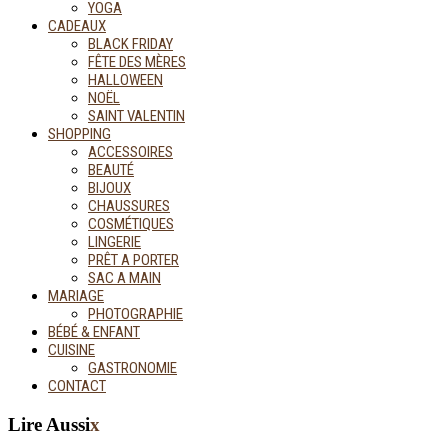
YOGA
CADEAUX
BLACK FRIDAY
FÊTE DES MÈRES
HALLOWEEN
NOËL
SAINT VALENTIN
SHOPPING
ACCESSOIRES
BEAUTÉ
BIJOUX
CHAUSSURES
COSMÉTIQUES
LINGERIE
PRÊT A PORTER
SAC A MAIN
MARIAGE
PHOTOGRAPHIE
BÉBÉ & ENFANT
CUISINE
GASTRONOMIE
CONTACT
Lire Aussi
x