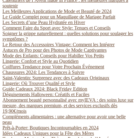
Calendriers de l’Avent made in France : les meilleures marques à
soutenir
Les Meilleures Applications de Mode et Beauté de 2024
Le Guide Complet pour un Maquillage de Mariage Parfait
Les Secrets d’une Peau Hydratée en Hiver
Comment Faire du Sport avec Style: Tenues et Conseils
Soigner la grippe naturellement : quelles solutions pour soulager les
symptômes ?
Le Retour des Accessoires Vintage: Comment les Intégrer
Astuces de Pro pour des Photos de Mode Captivantes
Mode des Enfants: Conseils pour Habiller Vos Petits
Lingerie: Confort et Style au Quotidien
Coiffures Tendance pour Votre Prochain Événement
Chaussures 2024: Les Tendances à Suivre
Saint-Valentin: Surprenez avec des Cadeaux Originaux
Lingerie: Où Trouver Qualité et Style
Guide Cadeaux 2024: Black Friday Edition
Déguisements Halloween: Créatifs et Faciles
Abonnement beauté personnalisé avec myIEVA : des soins luxe sur
mesure, des marques premium, et des services exclusifs dès
19,90€/mois
Compléments alimentaires : une alternative pour avoir une belle
peau
Prêt-à-Porter: Boutiques Incontournables en 2024
Idées Cadeaux Uniques pour la Fête des Mères